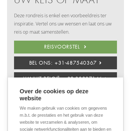
UW REIS OP MAAT
Deze rondreis is enkel een voorbeeldreis ter
inspiratie. Vertel ons uw wensen en laat ons uw
reis op maat samenstellen.
REISVOORSTEL
BEL ONS: +31-487540367
VANUIT BELGIË: +32-38087146
Over de cookies op deze
DAGELIJKS OVERZICHT
website
We maken gebruik van cookies om gegevens
1
Aankomst in Windhoek
m.b.t. de prestaties en het gebruik van deze
website te verzamelen & analyseren, om
2-3
Namib woestijn/Sossusvlei
sociale netwerkfunctionaliteiten aan te bieden en