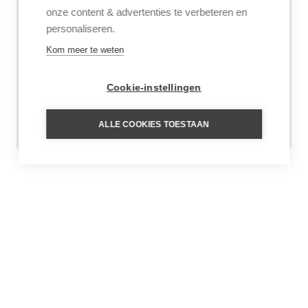
onze content & advertenties te verbeteren en
4
Swakopmund
personaliseren.
5
Excursie Walvis Bay
Kom meer te weten
6
Damaraland
Cookie-instellingen
Toon meer
ALLE COOKIES TOESTAAN