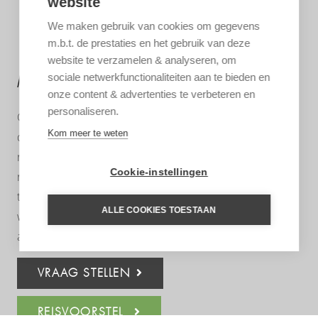
website
We maken gebruik van cookies om gegevens
m.b.t. de prestaties en het gebruik van deze
website te verzamelen & analyseren, om
MEER INFORMATIE?
sociale netwerkfunctionaliteiten aan te bieden en
onze content & advertenties te verbeteren en
personaliseren.
Graag helpen we u met het samenstellen van uw
Kom meer te weten
droomreis. Aan de hand van uw wensen stelt onze
regiospecialist een reis op maat voor u samen. Een
Cookie-instellingen
reisvoorstel met hoogtepunten die u gekozen heeft, het
type accommodatie dat bij u past en de reisduur die u
ALLE COOKIES TOESTAAN
wenst. Neem geheel vrijblijvend contact met ons op. Wij
adviseren u met plezier!
VRAAG STELLEN
REISVOORSTEL