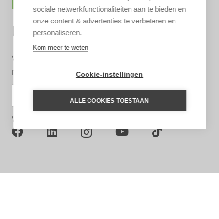
sociale netwerkfunctionaliteiten aan te bieden en
onze content & advertenties te verbeteren en
UNTAMED INSPIRATIE
personaliseren.
Kom meer te weten
Vul uw e-mailadres in om u in te schrijven voor de
nieuwsbrief (zie
privacyverklaring
)
Cookie-instellingen
SCHRIJF IN
ALLE COOKIES TOESTAAN
Wij zijn ook te volgen op: